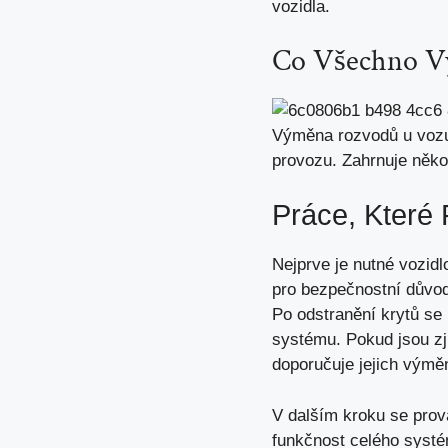
vozidla.
Co Všechno V
Výměna rozvodů u vozu 
provozu. Zahrnuje něko
Práce, Které
Nejprve je nutné vozidlo
pro bezpečnostní důvod
Po odstranění krytů se
systému
. Pokud jsou z
doporučuje jejich výmě
V dalším kroku se prová
funkčnost celého systé