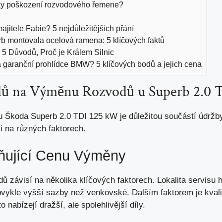
ky poškození rozvodového řemene?
jitele Fabie? 5 nejdůležitějších přání
b montovala ocelová ramena: 5 klíčových faktů
5 Důvodů, Proč je Králem Silnic
a garanční prohlídce BMW? 5 klíčových bodů a jejich cena
dů na Výměnu Rozvodů u Superb 2.0
 Škoda Superb 2.0 TDI 125 kW je důležitou součástí údržb
ti na různých faktorech
.
vňující Cenu Výměny
 závisí na několika klíčových faktorech. Lokalita servisu h
bvykle vyšší sazby než venkovské. Dalším faktorem je kvalit
nabízejí dražší, ale spolehlivější díly.