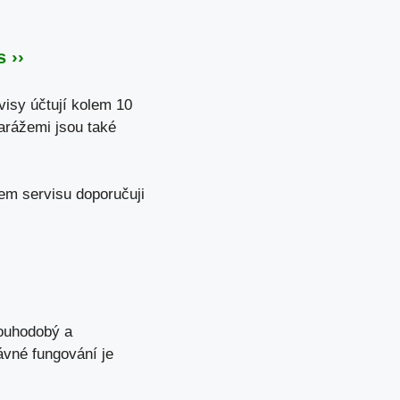
 ››
isy účtují kolem 10
arážemi jsou také
em servisu doporučuji
louhodobý a
ávné fungování je