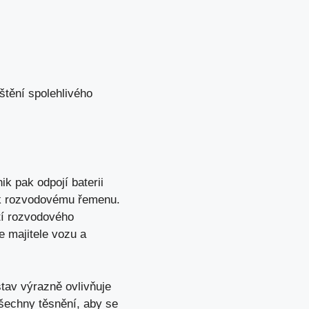
tění spolehlivého
ik pak odpojí baterii
 rozvodovému řemenu.
tí rozvodového
e majitele vozu a
stav výrazně ovlivňuje
šechny těsnění, aby se