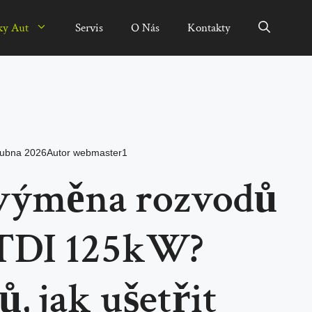
ky Aut
Servis
O Nás
Kontakty
dubna 2026
Autor
webmaster1
í výměna rozvodů
 TDI 125kW?
ů, jak ušetřit