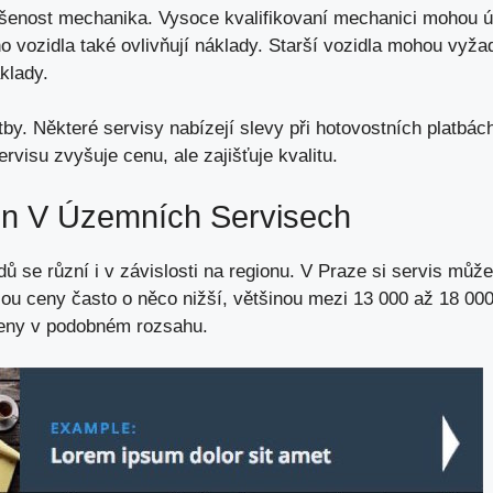
šenost mechanika. Vysoce kvalifikovaní mechanici mohou ú
o vozidla také ovlivňují náklady. Starší vozidla mohou vyžad
klady
.
by. Některé servisy nabízejí slevy při hotovostních platbách.
rvisu zvyšuje cenu, ale zajišťuje kvalitu.
n V Územních Servisech
 se různí i v závislosti na regionu. V Praze si servis můž
sou ceny často o něco nižší, většinou mezi 13 000 až 18 00
ceny v podobném rozsahu.