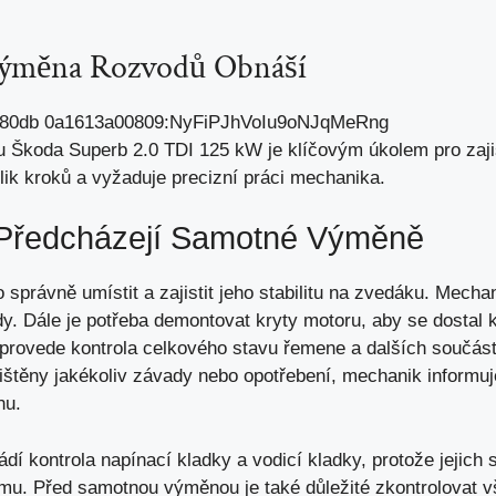
ýměna Rozvodů Obnáší
Škoda Superb 2.0 TDI 125 kW je klíčovým úkolem pro zajiš
lik kroků a vyžaduje precizní práci mechanika.
 Předcházejí Samotné Výměně
 správně umístit a zajistit jeho stabilitu na zvedáku. Mechan
y. Dále je potřeba demontovat kryty motoru,
aby se dostal
k
 provede kontrola celkového stavu řemene a
dalších součás
jištěny jakékoliv závady nebo opotřebení, mechanik informuj
nu.
dí kontrola napínací kladky a vodicí kladky, protože jejich 
mu. Před samotnou výměnou je také důležité zkontrolovat v