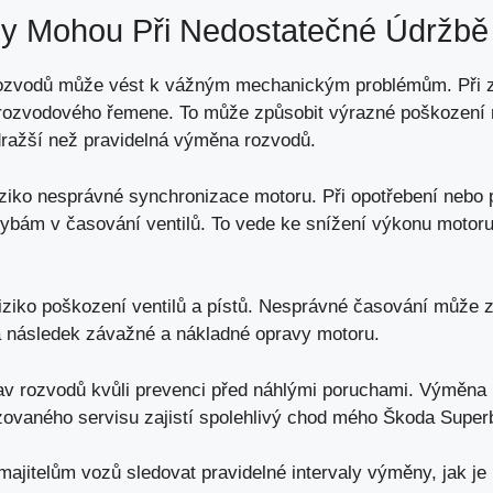
y Mohou Při Nedostatečné Údržbě
rozvodů může vést k vážným mechanickým problémům. Při
í rozvodového řemene. To může způsobit výrazné poškození
ražší než pravidelná výměna rozvodů.
ziko nesprávné synchronizace motoru. Při opotřebení nebo
ybám v časování ventilů. To vede ke snížení výkonu motoru
ziko poškození ventilů a pístů. Nesprávné časování může způ
za následek závažné a nákladné opravy motoru.
stav rozvodů kvůli prevenci před náhlými poruchami. Výměn
rizovaného servisu zajistí spolehlivý chod mého Škoda Super
majitelům vozů sledovat pravidelné intervaly výměny,
jak j