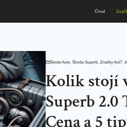
Úvod
Znač
Škoda Auto
,
Škoda Superb
,
Značky Aut
7. 
Kolik stoj
Superb 2.0
Cena a 5 tip