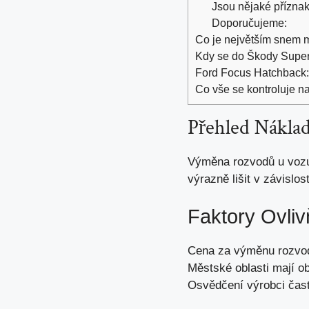
Jsou nějaké přízna
Doporučujeme:
Co je největším snem ma
Kdy se do Škody Super
Ford Focus Hatchback: 
Co vše se kontroluje n
Přehled Nákla
Výměna rozvodů u vozu
výrazně lišit v
závislos
Faktory Ovli
Cena za výměnu rozvodů
Městské oblasti mají o
Osvědčení výrobci často 