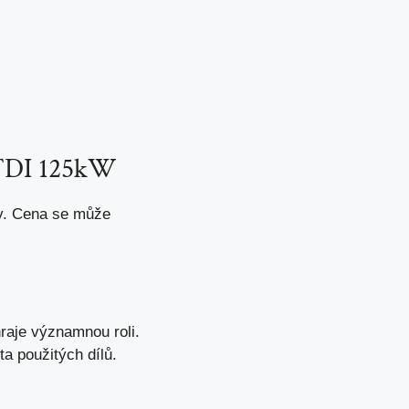
 TDI 125kW
y. Cena se může
raje významnou roli.
a použitých dílů.