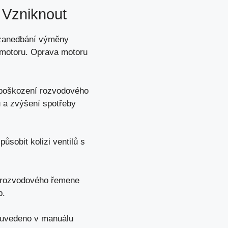
 Vzniknout
 zanedbání výměny
 motoru. Oprava motoru
 poškození rozvodového
 a zvýšení spotřeby
sobit kolizi ventilů s
a rozvodového řemene
b.
e uvedeno
v manuálu