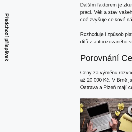
Dalším faktorem je zku
práci. Věk a stav vašeh
Předchozí příspěvek
což zvyšuje celkové ná
Rozhoduje i způsob plat
dílů z autorizovaného se
Porovnání Ce
Ceny za výměnu rozvodů
až 20 000 Kč. V Brně j
Ostrava a Plzeň mají 