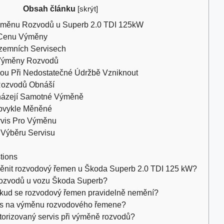
Obsah článku
[
skrýt
]
ýměnu Rozvodů u Superb 2.0 TDI 125kW
í Cenu Výměny
zemních Servisech
 Výměny Rozvodů
ou Při Nedostatečné Údržbě Vzniknout
ozvodů Obnáší
cházejí Samotné Výměně
Obvykle Měněné
rvis Pro Výměnu
i Výběru Servisu
tions
 měnit rozvodový řemen u Škoda Superb 2.0 TDI 125 kW?
 rozvodů u vozu Škoda Superb?
okud se rozvodový řemen pravidelně nemění?
čas na výměnu rozvodového řemene?
orizovaný servis při výměně rozvodů?