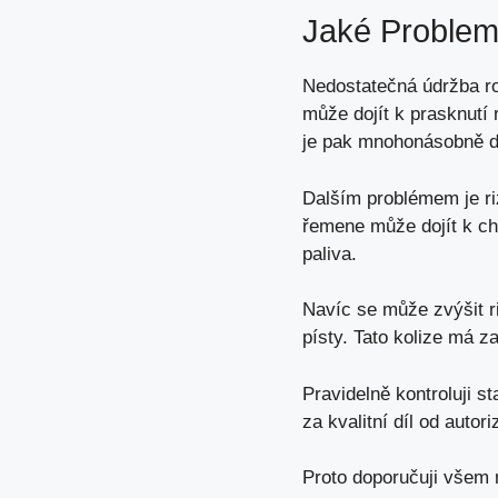
Jaké Problem
Nedostatečná údržba 
může dojít k prasknut
je pak mnohonásobně d
Dalším problémem je ri
řemene může dojít k ch
paliva.
Navíc se může zvýšit ri
písty. Tato kolize má 
Pravidelně kontroluji 
za kvalitní díl od auto
Proto doporučuji všem 