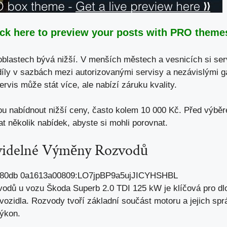
ick here to preview your posts with PRO themes
lastech bývá nižší. V menších městech a vesnicích si serv
íly v sazbách mezi autorizovanými servisy a nezávislými g
rvis může stát více, ale nabízí záruku kvality.
u nabídnout nižší ceny, často kolem 10 000 Kč. Před výběr
at několik nabídek, abyste si mohli porovnat.
avidelné Výměny Rozvodů
vodů u vozu Škoda Superb 2.0 TDI 125 kW je klíčová pro d
vozidla
. Rozvody tvoří základní součást motoru a jejich spr
výkon.