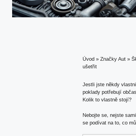
Úvod
»
Značky Aut
»
Š
ušetřit
Jestli jste někdy vlast
poklady potřebují obča
Kolik to vlastně stojí?
Nebojte se, nejste sami
se podívat na to, co m