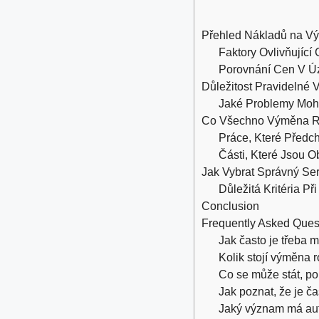
Přehled Nákladů na V
Faktory Ovlivňujíc
Porovnání Cen V Ú
Důležitost Pravidelné
Jaké Problemy Moh
Co Všechno Výměna R
Práce, Které Před
Části, Které Jsou 
Jak Vybrat Správný Se
Důležitá Kritéria Př
Conclusion
Frequently Asked Ques
Jak často je třeba
Kolik stojí výměna
Co se může stát, p
Jak poznat, že je 
Jaký význam má aut