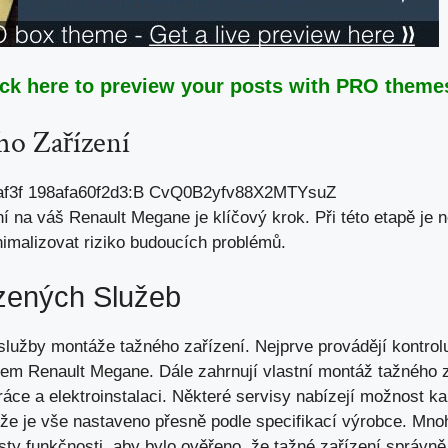
ick here to preview your posts with PRO themes
o Zařízení
 na váš Renault Megane je klíčový krok. Při této etapě je ne
nimalizovat riziko budoucích problémů.
zených Služeb
služby montáže tažného zařízení. Nejprve provádějí kontrolu
em Renault Megane. Dále zahrnují vlastní montáž tažného z
áce a elektroinstalaci. Některé servisy nabízejí možnost ka
, že je vše nastaveno přesně podle specifikací výrobce. Mno
sty funkčnosti, aby bylo ověřeno, že tažné zařízení správně