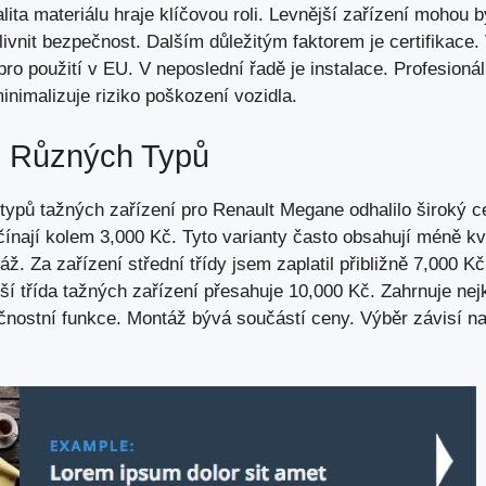
ita materiálu hraje klíčovou roli. Levnější zařízení mohou b
ivnit bezpečnost
. Dalším důležitým faktorem je certifikac
ro použití v EU. V neposlední řadě je instalace. Profesionál
nimalizuje riziko poškození vozidla.
n Různých Typů
 typů tažných zařízení pro Renault Megane odhalilo široký 
čínají kolem 3,000 Kč. Tyto varianty často obsahují méně kva
. Za zařízení střední třídy jsem zaplatil přibližně 7,000 Kč
ší třída tažných zařízení přesahuje 10,000 Kč. Zahrnuje nejk
ečnostní funkce. Montáž bývá součástí ceny. Výběr závisí n