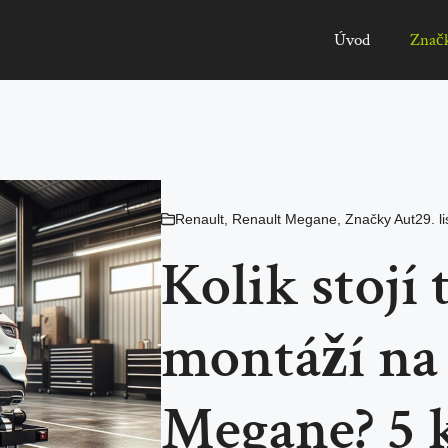
Úvod
Znač
Renault
,
Renault Megane
,
Značky Aut
29. l
Kolik stojí 
montáží na
Megane? 5 