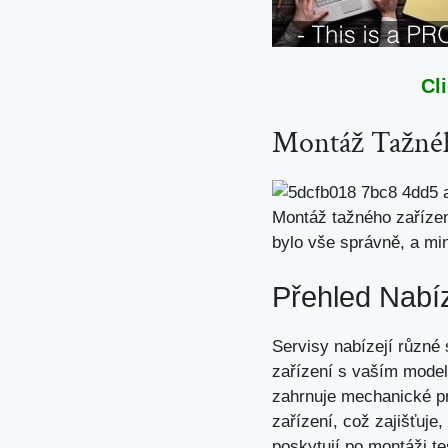
Cl
Montáž Tažnéh
Montáž tažného zařízení
bylo vše správně, a mi
Přehled Nabí
Servisy nabízejí různé 
zařízení s vaším model
zahrnuje mechanické pr
zařízení, což zajišťuje
poskytují po montáži te