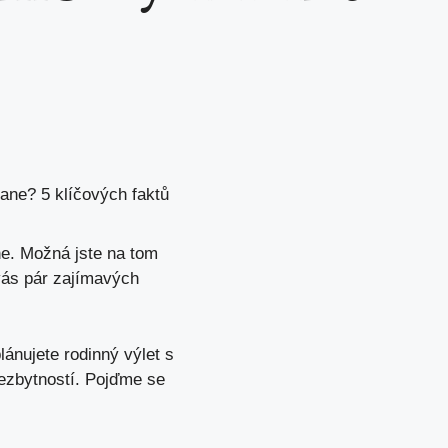
gane? 5 klíčových faktů
ne. Možná jste na tom
 vás pár zajímavých
ánujete rodinný výlet s
nezbytností. Pojďme se