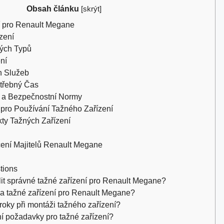
Obsah článku
[
skrýt
]
 pro Renault Megane
zení
ých Typů
ní
h Služeb
třebný Čas
y a Bezpečnostní Normy
ro Používání Tažného Zařízení
ty Tažných Zařízení
ení Majitelů Renault Megane
tions
olit správné tažné zařízení pro Renault Megane?
na tažné zařízení pro Renault Megane?
kroky při montáži tažného zařízení?
vní požadavky pro tažné zařízení?