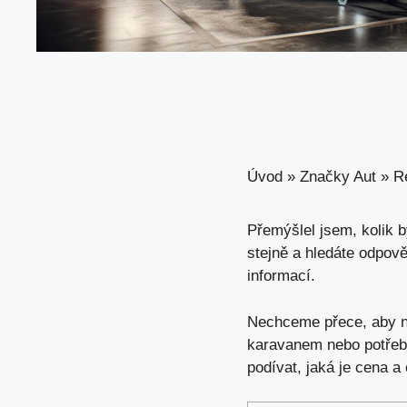
Úvod
»
Značky Aut
»
R
Přemýšlel jsem, kolik 
stejně a hledáte odpov
informací.
Nechceme přece, aby ná
karavanem nebo potřebu
podívat, jaká je cena a