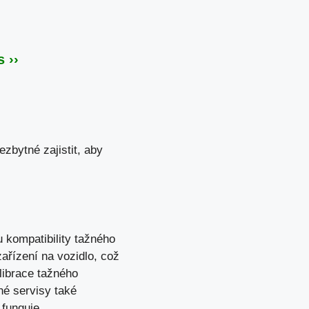
 ››
zbytné zajistit, aby
 kompatibility tažného
ařízení na vozidlo, což
librace tažného
hé servisy také
 funguje.