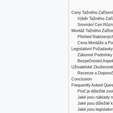
Ceny Tažného Zařízení
Výběr Tažného Zaří
Srovnání Cen Různ
Montáž Tažného Zaříze
Přehled Nabízenýc
Cena Montáže a Po
Legislativní Požadavk
Zákonné Podmínky p
Bezpečnostní Aspek
Uživatelské Zkušenosti
Recenze a Doporuč
Conclusion
Frequently Asked Ques
Proč je důležité zv
Jaké jsou náklady 
Jaké jsou důležité 
Jaké jsou legislati