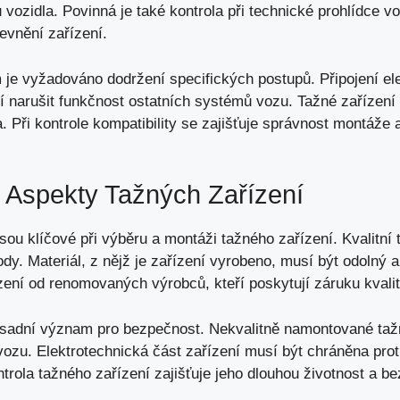
vozidla. Povinná je také kontrola při technické prohlídce v
evnění zařízení.
 je vyžadováno dodržení specifických postupů. Připojení ele
 narušit funkčnost ostatních systémů vozu. Tažné zařízení 
. Při kontrole kompatibility se zajišťuje správnost montáže
 Aspekty Tažných Zařízení
ou klíčové při výběru a montáži tažného zařízení. Kvalitní 
ody. Materiál, z nějž je zařízení vyrobeno, musí být odolný a
zení od renomovaných výrobců, kteří poskytují záruku kvalit
adní význam pro bezpečnost. Nekvalitně namontované taž
ozu. Elektrotechnická část zařízení musí být chráněna proti
trola tažného zařízení zajišťuje jeho dlouhou životnost a b