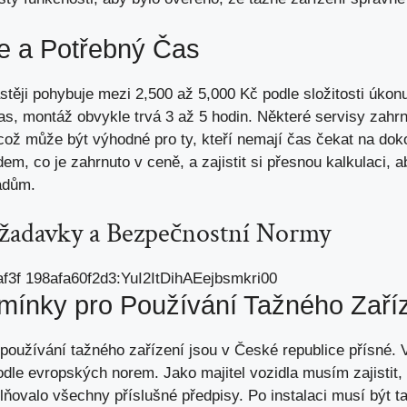
 a Potřebný Čas
těji pohybuje mezi 2,500 až 5,000 Kč podle složitosti úkon
as, montáž obvykle trvá 3 až 5 hodin. Některé servisy zahr
což může být výhodné pro ty
, kteří nemají čas čekat na do
dem, co je zahrnuto v ceně, a zajistit si přesnou kalkulaci, 
adům.
ožadavky a Bezpečnostní Normy
ínky pro Používání Tažného Zaří
oužívání tažného zařízení jsou v České republice přísné. 
dle evropských norem. Jako majitel vozidla musím zajistit,
ňovalo všechny příslušné předpisy. Po instalaci musí být t