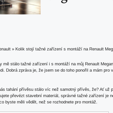
enault
»
Kolik stojí tažné zařízení s montáží na Renault Me
by mě stálo tažné zařízení i s montáží na můj Renault Mega
ědi. Dobrá zpráva je, že jsem se do toho ponořil a mám pro
s tahání přívěsu stálo víc než samotný přívěs, že? Ať už pl
jete převézt stavební materiál, správné tažné zařízení je 
 co byste měli vědět, než se rozhodnete pro montáž.