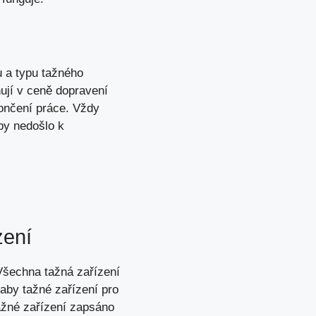
u a typu tažného
nují v ceně dopravení
končení práce. Vždy
aby nedošlo k
zení
Všechna tažná zařízení
 aby tažné zařízení pro
ažné zařízení zapsáno