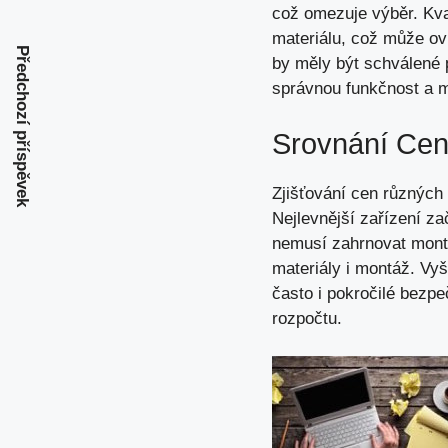
což omezuje výběr. Kval
materiálu,
což může ovl
Předchozí příspěvek
by měly být schválené p
správnou funkčnost a mi
Srovnání Ce
Zjišťování cen různých
Nejlevnější zařízení za
nemusí zahrnovat montáž
materiály i montáž. Vyš
často i pokročilé bezp
rozpočtu.