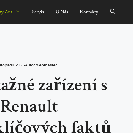
ky Aut
Servis
O Nás
Kontakty
istopadu 2025
Autor
webmaster1
tažné zařízení s
 Renault
klíčových faktů