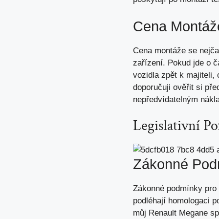
Cena Montáže
Cena montáže se nejčas
zařízení. Pokud jde o č
vozidla zpět k majiteli,
doporučuji ověřit si pře
nepředvídatelným nákl
Legislativní P
Zákonné Podm
Zákonné podmínky pro p
podléhají homologaci po
můj Renault Megane spl