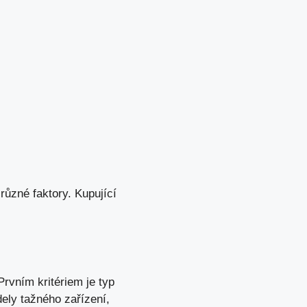
ůzné faktory. Kupující
 Prvním kritériem je typ
ely tažného zařízení,