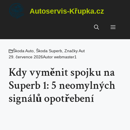
Přeskočit
Autoservis-Křupka.cz
na
obsah
Menu
Škoda Auto
,
Škoda Superb
,
Značky Aut
29. července 2026
Autor
webmaster1
Kdy vyměnit spojku na
Superb 1: 5 neomylných
signálů opotřebení