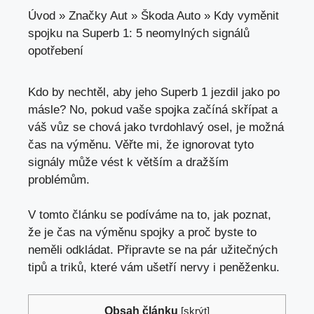
Úvod
»
Značky Aut
»
Škoda Auto
»
Kdy vyměnit
spojku na Superb 1: 5 neomylných signálů
opotřebení
Kdo by nechtěl, aby jeho Superb 1 jezdil jako po
másle? No, pokud vaše spojka začíná skřípat a
váš vůz se chová jako tvrdohlavý osel, je možná
čas na výměnu. Věřte mi, že ignorovat tyto
signály může vést k větším a dražším
problémům.
V
tomto článku se podíváme na
to, jak poznat,
že je čas na výměnu spojky a proč byste to
neměli odkládat. Připravte se na pár užitečných
tipů a triků,
které vám ušetří nervy
i peněženku.
Obsah článku
[
skrýt
]