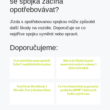
se spojka začíná
opotřebovávat?
Jízda s opotřebovanou spojkou může způsobit
další škody na vozidle. Doporučuje se co
nejdříve spojku vyměnit nebo opravit.
Doporučujeme:
Co je největším snem majitele
Kdy se do Škody Superb
Fabie? 5 nejdůležitějších přání
montovala ocelová ramena: 5
klíčových faktů
Ford Focus Hatchback: 5
Co vše se kontroluje na garanční
Důvodů, Proč je Králem Silnic
prohlídce BMW? 5 klíčových
bodů a jejich cena