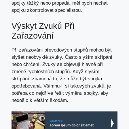
spojky těžký nebo propadá, měl bych nechat
spojku zkontrolovat specialistou.
Výskyt Zvuků Při
Zařazování
Při zařazování převodových stupňů mohou být
slyšet neobvyklé zvuky. Často slyším skřípání
nebo chrčení. Zvuky se objevují hlavně při
změně rychlostních stupňů. Když slyším
skřípání, znamená to, že může být spojka
opotřebovaná. Všimnu-li si takových zvuků, je
potřeba co nejdříve řešit výměnu spojky, aby
nedošlo k větším škodám.