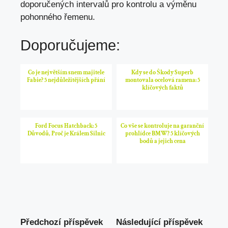
doporučených intervalů pro kontrolu a výměnu
pohonného řemenu.
Doporučujeme:
Co je největším snem majitele
Kdy se do Škody Superb
Fabie? 5 nejdůležitějších přání
montovala ocelová ramena: 5
klíčových faktů
Ford Focus Hatchback: 5
Co vše se kontroluje na garanční
Důvodů, Proč je Králem Silnic
prohlídce BMW? 5 klíčových
bodů a jejich cena
Předchozí příspěvek
Následující příspěvek