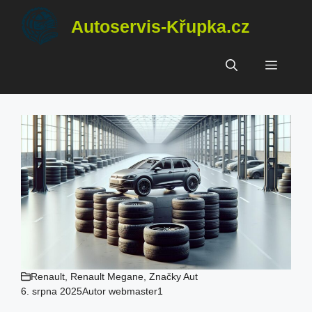
Přeskočit
Autoservis-Křupka.cz
na
obsah
Menu
Renault
,
Renault Megane
,
Značky Aut
6. srpna 2025
Autor
webmaster1