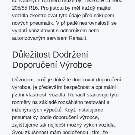
schválených rozměrů může být 195/65 R15 nebo
205/55 R16. Pro jistotu by měl každý majitel
vozidla zkontrolovat tyto údaje před nákupem
nových pneumatik. V případě nesrovnalostí se
vyplatí konzultovat s odborníkem nebo
autorizovaným servisem Renault.
Důležitost Dodržení
Doporučení Výrobce
Důvodem,
proč je důležité dodržovat doporučení
výrobce
, je především bezpečnost a optimální
jízdní vlastnosti vozidla. Renault stanovuje tyto
rozměry na základě rozsáhlého testování a
inženýrských výpočtů. Když instalujeme
pneumatiky podle doporučení výrobce,
zajišťujeme tak nejlepší možný výkon vozidla.
Svou zkušenost mám podloženou i tím, že