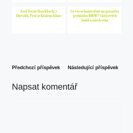
Ford Focus Hatchback: 5
Co vše se kontroluje na garanční
Důvodů, Proč je Králem Silnic
prohlídce BMW? 5 klíčových
bodů a jejich cena
Předchozí příspěvek
Následující příspěvek
Napsat komentář
Komentář