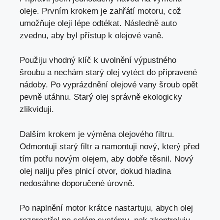
oleje. Prvním krokem je zahřátí motoru, což
umožňuje oleji lépe odtékat. Následně auto
zvednu, aby byl přístup k olejové vaně.
Použiju vhodný klíč k uvolnění výpustného
šroubu a
nechám starý olej vytéct
do připravené
nádoby. Po vyprázdnění olejové vany šroub opět
pevně utáhnu. Starý olej správně ekologicky
zlikviduji.
Dalším krokem je výměna olejového filtru.
Odmontuji starý filtr a namontuji nový, který před
tím potřu novým olejem, aby dobře těsnil. Nový
olej naliju přes plnicí otvor, dokud hladina
nedosáhne doporučené úrovně.
Po naplnění motor krátce nastartuju, abych olej