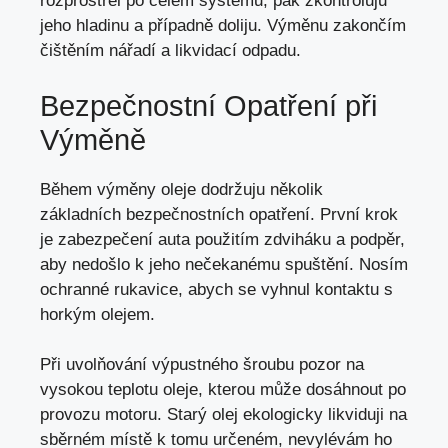
rozprostřel po celém systému, pak zkontroluju
jeho hladinu a případně doliju. Výměnu zakončím
čištěním nářadí a likvidací odpadu.
Bezpečnostní Opatření při
Výměně
Během výměny oleje dodržuju několik
základních bezpečnostních opatření. První krok
je zabezpečení auta použitím zdviháku a podpěr,
aby nedošlo k jeho nečekanému spuštění. Nosím
ochranné rukavice,
abych se vyhnul kontaktu
s
horkým olejem.
Při uvolňování výpustného šroubu pozor na
vysokou teplotu oleje, kterou může dosáhnout po
provozu motoru. Starý olej ekologicky likviduji na
sběrném místě k tomu určeném, nevylévám ho