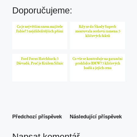
Doporučujeme:
Co je největším snem majitele
Kdy se do Škody Superb
Fabie? 5 nejdůležitějších přání
montovala ocelová ramena: 5
klíčových faktů
Ford Focus Hatchback: 5
Co vše se kontroluje na garanční
Důvodů, Proč je Králem Silnic
prohlídce BMW? 5 klíčových
bodů a jejich cena
Předchozí příspěvek
Následující příspěvek
Napsat komentář