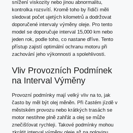
snížení viskozity nebo jinou abnormalitu,
kontrolka rozsvítí. Kromě toho by řidiči měli
sledovat počet ujetých kilometrů a dodržovat
doporučené intervaly výměny oleje. Pro tento
model se doporučuje interval 15,
000 km nebo
jeden rok
, podle toho, co nastane dříve. Tento
přístup
zajistí optimální ochranu
motoru při
zachování jeho výkonnosti a spolehlivosti.
Vliv Provozních Podmínek
na Interval Výměny
Provozní podmínky mají velký vliv na to, jak
často by
měl být olej měněn
. Při častém jízdě v
městském provozu nebo krátkých trasách se
motor nestihne plně zahřát a olej se může
znečišťovat rychleji. Takové podmínky mohou
zkrátit interval výměny oleje až na polovinu.