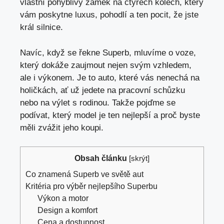
vlastní pohyblivý zámek na čtyřech kolech, který
vám poskytne luxus, pohodlí a ten pocit, že jste
král silnice.
Navíc, když se řekne Superb, mluvíme o voze,
který dokáže zaujmout nejen svým vzhledem,
ale i výkonem. Je to auto,
které vás nenechá na
holičkách
, ať už jedete na pracovní schůzku
nebo na výlet s rodinou. Takže pojďme se
podívat, který model je ten nejlepší a proč byste
měli zvážit jeho koupi.
Obsah článku
[
skrýt
]
Co znamená Superb ve světě aut
Kritéria pro výběr nejlepšího Superbu
Výkon a motor
Design a komfort
Cena a dostupnost