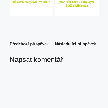
Důvodů, Proč je Králem Silnic
prohlídce BMW? 5 klíčových
bodů a jejich cena
Předchozí příspěvek
Následující příspěvek
Napsat komentář
Komentář