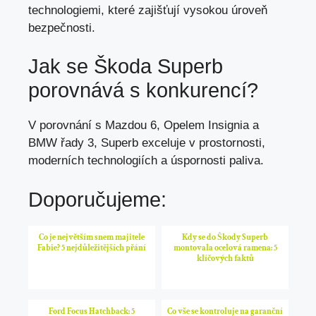
technologiemi,
které zajišťují vysokou úroveň
bezpečnosti
.
Jak se Škoda Superb
porovnává s konkurencí?
V porovnání s Mazdou 6, Opelem Insignia a
BMW řady 3, Superb exceluje v prostornosti,
moderních technologiích a úspornosti paliva.
Doporučujeme:
Co je největším snem majitele
Kdy se do Škody Superb
Fabie? 5 nejdůležitějších přání
montovala ocelová ramena: 5
klíčových faktů
Ford Focus Hatchback: 5
Co vše se kontroluje na garanční