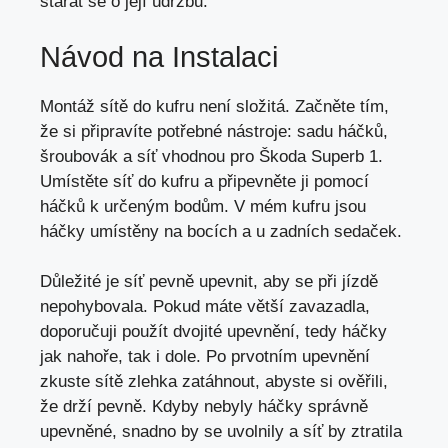
starat se
o její údržbu.
Návod na Instalaci
Montáž sítě do kufru není složitá. Začněte tím,
že si připravíte potřebné nástroje: sadu háčků,
šroubovák a síť vhodnou pro Škoda Superb 1.
Umístěte síť do kufru a připevněte ji pomocí
háčků k určeným bodům. V mém kufru jsou
háčky umístěny na bocích a u zadních sedaček.
Důležité je síť pevně upevnit, aby se při jízdě
nepohybovala. Pokud máte větší zavazadla,
doporučuji použít dvojité upevnění, tedy háčky
jak nahoře, tak i dole. Po prvotním upevnění
zkuste sítě zlehka zatáhnout,
abyste si ověřili
,
že drží pevně. Kdyby nebyly háčky správně
upevněné, snadno by se uvolnily a síť by ztratila