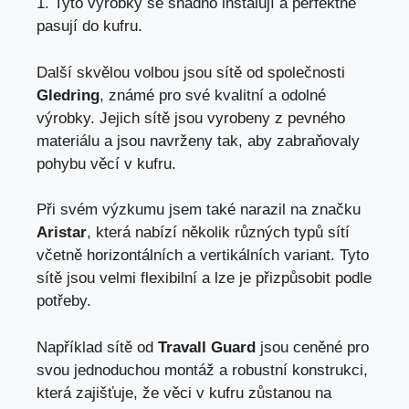
1. Tyto výrobky se snadno instalují a perfektně
pasují do kufru.
Další skvělou volbou jsou sítě od společnosti
Gledring
, známé pro své kvalitní a odolné
výrobky. Jejich sítě jsou vyrobeny z pevného
materiálu a
jsou navrženy tak
, aby zabraňovaly
pohybu věcí v kufru.
Při svém výzkumu jsem také narazil na značku
Aristar
, která nabízí několik různých typů sítí
včetně horizontálních a vertikálních variant. Tyto
sítě jsou velmi flexibilní a lze je přizpůsobit podle
potřeby.
Například sítě od
Travall Guard
jsou ceněné pro
svou jednoduchou montáž a robustní konstrukci,
která zajišťuje, že věci v kufru zůstanou na