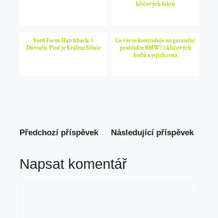
klíčových faktů
Ford Focus Hatchback: 5
Co vše se kontroluje na garanční
Důvodů, Proč je Králem Silnic
prohlídce BMW? 5 klíčových
bodů a jejich cena
Předchozí příspěvek
Následující příspěvek
Napsat komentář
Komentář