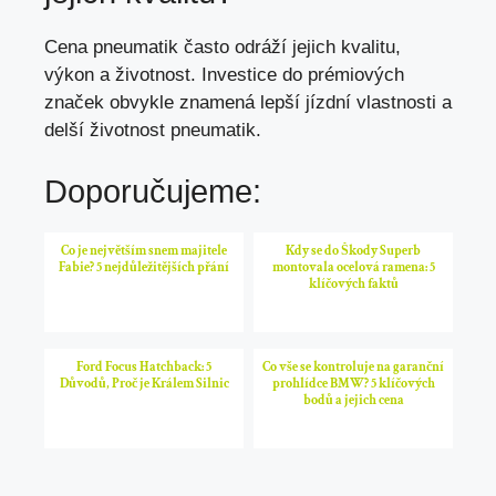
Cena pneumatik často odráží jejich kvalitu,
výkon a životnost. Investice do prémiových
značek obvykle znamená lepší jízdní vlastnosti a
delší životnost pneumatik.
Doporučujeme:
Co je největším snem majitele
Kdy se do Škody Superb
Fabie? 5 nejdůležitějších přání
montovala ocelová ramena: 5
klíčových faktů
Ford Focus Hatchback: 5
Co vše se kontroluje na garanční
Důvodů, Proč je Králem Silnic
prohlídce BMW? 5 klíčových
bodů a jejich cena