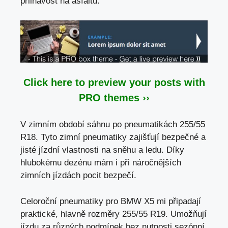
přilnavost na asfaltu.
Click here to preview your posts with
PRO themes ››
V zimním období sáhnu po pneumatikách 255/55
R18. Tyto zimní pneumatiky zajišťují bezpečné a
jisté jízdní vlastnosti na sněhu a ledu. Díky
hlubokému dezénu mám i při náročnějších
zimních jízdách pocit bezpečí.
Celoroční pneumatiky pro BMW X5 mi připadají
praktické, hlavně rozměry 255/55 R19. Umožňují
jízdu za různých podmínek bez nutnosti sezónní