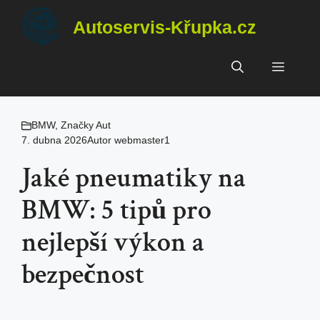
Přeskočit
Autoservis-Křupka.cz
na
obsah
Menu
BMW
,
Značky Aut
7. dubna 2026
Autor
webmaster1
Jaké pneumatiky na
BMW: 5 tipů pro
nejlepší výkon a
bezpečnost