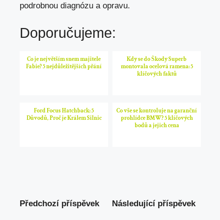
podrobnou diagnózu a opravu.
Doporučujeme:
Co je největším snem majitele
Kdy se do Škody Superb
Fabie? 5 nejdůležitějších přání
montovala ocelová ramena: 5
klíčových faktů
Ford Focus Hatchback: 5
Co vše se kontroluje na garanční
Důvodů, Proč je Králem Silnic
prohlídce BMW? 5 klíčových
bodů a jejich cena
Předchozí příspěvek
Následující příspěvek