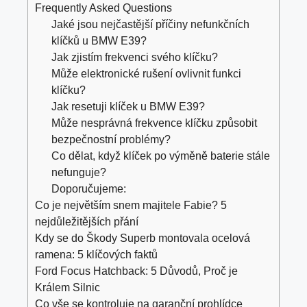
Frequently Asked Questions
Jaké jsou nejčastější příčiny nefunkčních
klíčků u BMW E39?
Jak zjistím frekvenci svého klíčku?
Může elektronické rušení ovlivnit funkci
klíčku?
Jak resetuji klíček u BMW E39?
Může nesprávná frekvence klíčku způsobit
bezpečnostní problémy?
Co dělat, když klíček po výměně baterie stále
nefunguje?
Doporučujeme:
Co je největším snem majitele Fabie? 5
nejdůležitějších přání
Kdy se do Škody Superb montovala ocelová
ramena: 5 klíčových faktů
Ford Focus Hatchback: 5 Důvodů, Proč je
Králem Silnic
Co vše se kontroluje na garanční prohlídce