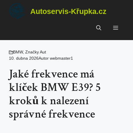
Přeskočit
Autoservis-Křupka.cz
na
obsah
Menu
BMW
,
Značky Aut
10. dubna 2026
Autor
webmaster1
Jaké frekvence má
klíček BMW E39? 5
kroků k nalezení
správné frekvence