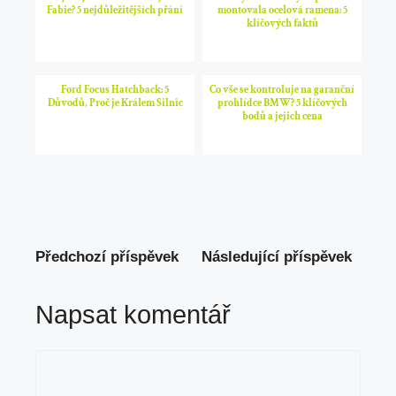
Fabie? 5 nejdůležitějších přání
montovala ocelová ramena: 5
klíčových faktů
Ford Focus Hatchback: 5
Co vše se kontroluje na garanční
Důvodů, Proč je Králem Silnic
prohlídce BMW? 5 klíčových
bodů a jejich cena
Předchozí příspěvek
Následující příspěvek
Napsat komentář
Komentář