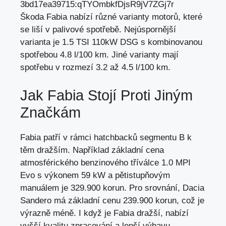
Škoda Fabia nabízí různé varianty motorů, které
se liší v palivové spotřebě. Nejúspornější
varianta je 1.5 TSI 110kW DSG s kombinovanou
spotřebou 4.8 l/100 km. Jiné varianty mají
spotřebu v rozmezí 3.2 až 4.5 l/100 km.
Jak Fabia Stojí Proti Jiným
Značkám
Fabia patří v rámci hatchbacků segmentu B k
těm dražším. Například základní cena
atmosférického benzinového tříválce 1.0 MPI
Evo s výkonem 59 kW a pětistupňovým
manuálem je 329.900 korun. Pro srovnání, Dacia
Sandero má základní cenu 239.900 korun, což je
výrazně méně. I když je Fabia dražší, nabízí
vyšší kvalitu zpracování a lepší výbavu.