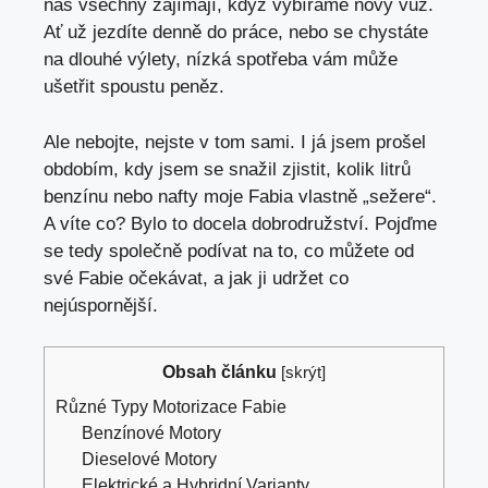
nás všechny zajímají, když vybíráme nový vůz.
Ať už jezdíte denně do práce, nebo se chystáte
na dlouhé výlety, nízká spotřeba vám může
ušetřit spoustu peněz.
Ale nebojte, nejste v tom sami. I já jsem prošel
obdobím,
kdy jsem se snažil zjistit
, kolik litrů
benzínu nebo nafty moje Fabia vlastně „sežere“.
A víte co? Bylo to docela dobrodružství. Pojďme
se tedy společně podívat na to, co můžete od
své Fabie očekávat, a jak ji udržet co
nejúspornější.
Obsah článku
[
skrýt
]
Různé Typy Motorizace Fabie
Benzínové Motory
Dieselové Motory
Elektrické a Hybridní Varianty