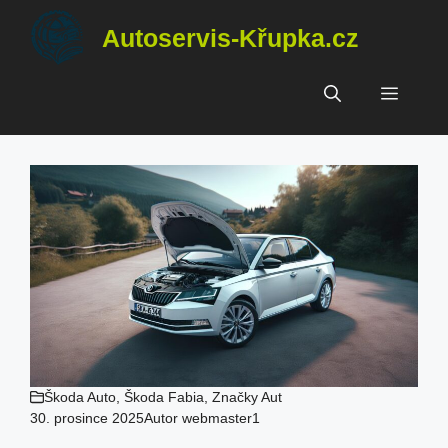
Přeskočit
Autoservis-Křupka.cz
na
obsah
Menu
Škoda Auto
,
Škoda Fabia
,
Značky Aut
30. prosince 2025
Autor
webmaster1