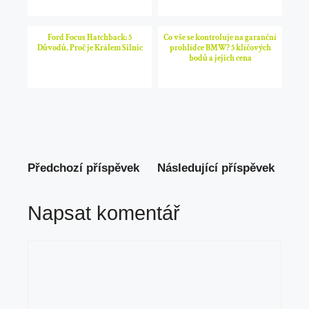
Ford Focus Hatchback: 5
Co vše se kontroluje na garanční
Důvodů, Proč je Králem Silnic
prohlídce BMW? 5 klíčových
bodů a jejich cena
Předchozí příspěvek
Následující příspěvek
Napsat komentář
Komentář