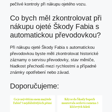
pečlivé kontroly při nákupu ojetého vozu.
Co bych měl zkontrolovat při
nákupu ojeté Škody Fabia s
automatickou převodovkou?
Při nákupu ojeté Škody Fabia s automatickou
převodovkou byste měli zkontrolovat historické
záznamy o servisu převodovky, stav měniče,
hladkost přechodů mezi rychlostmi a případné
známky opotřebení nebo závad.
Doporučujeme:
Co je největším snem majitele
Kdy se do Škody Superb
Fabie? 5 nejdůležitějších přání
montovala ocelová ramena: 5
klíčových faktů