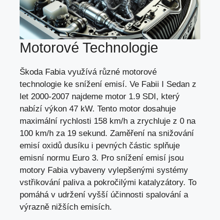
Motorové Technologie
Škoda Fabia využívá různé motorové
technologie ke snížení emisí. Ve Fabii I Sedan z
let 2000-2007 najdeme motor 1.9 SDI, který
nabízí výkon 47 kW. Tento motor dosahuje
maximální rychlosti 158 km/h a zrychluje z 0 na
100 km/h za 19 sekund. Zaměření na snižování
emisí oxidů dusíku i pevných částic splňuje
emisní normu Euro 3. Pro snížení emisí jsou
motory Fabia vybaveny vylepšenými systémy
vstřikování paliva a pokročilými katalyzátory. To
pomáhá v udržení vyšší účinnosti spalování a
výrazně nižších emisích.