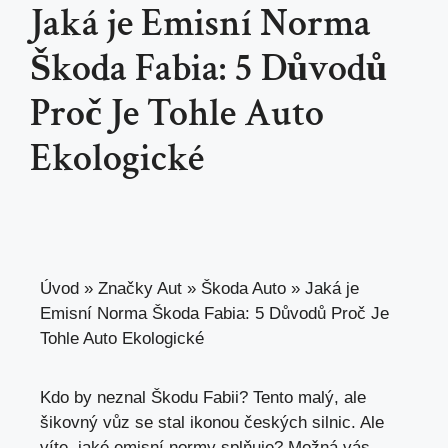
Jaká je Emisní Norma
Škoda Fabia: 5 Důvodů
Proč Je Tohle Auto
Ekologické
Úvod
»
Značky Aut
»
Škoda Auto
»
Jaká je
Emisní Norma Škoda Fabia: 5 Důvodů Proč Je
Tohle Auto Ekologické
Kdo by neznal Škodu Fabii? Tento malý, ale
šikovný vůz se stal ikonou českých silnic. Ale
víte,
jaké
emisní normy
splňuje? Možná vás