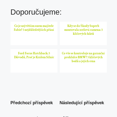
Doporučujeme:
Co je největším snem majitele
Kdy se do Škody Superb
Fabie? 5 nejdůležitějších přání
montovala ocelová ramena: 5
klíčových faktů
Ford Focus Hatchback: 5
Co vše se kontroluje na garanční
Důvodů, Proč je Králem Silnic
prohlídce BMW? 5 klíčových
bodů a jejich cena
Předchozí příspěvek
Následující příspěvek