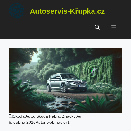
Přeskočit
Autoservis-Křupka.cz
na
obsah
Menu
Škoda Auto
,
Škoda Fabia
,
Značky Aut
6. dubna 2026
Autor
webmaster1