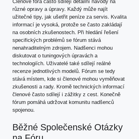
Členové fóra často sdílejí detailní návody na
různé opravy a úpravy. Každý může najít
užitečné tipy, jak ušetřit peníze za servis. Kvalita
informací je vysoká, protože se často zakládají
na osobních zkušenostech. Při hledání řešení
specifických problémů se fórum stává
nenahraditelným zdrojem. Nadšenci mohou
diskutovat o tuningových úpravách a
technologiích. Uživatelé také sdílejí reálné
recenze jednotlivých modelů. Fórum se tedy
stává místem, kde si členové mohou vyměňovat
zkušenosti a rady. Kromě technických informací
členové často sdílejí i zážitky z cest. Konečně
fórum pomáhá udržovat komunitu nadšenců
spojenou.
Běžné Společenské Otázky
na Fóru