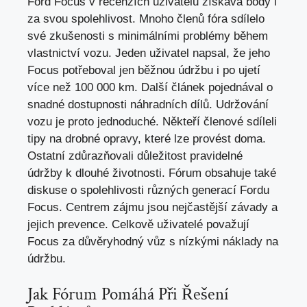
Ford Focus v recenzích uživatelů získává body i
za svou spolehlivost
. Mnoho členů fóra sdílelo
své zkušenosti s minimálními problémy během
vlastnictví vozu. Jeden uživatel napsal, že jeho
Focus potřeboval jen běžnou údržbu i po ujetí
více než 100 000 km. Další článek pojednával o
snadné dostupnosti náhradních dílů. Udržování
vozu je proto jednoduché. Někteří členové sdíleli
tipy na drobné opravy, které lze provést doma.
Ostatní zdůrazňovali důležitost pravidelné
údržby k dlouhé životnosti. Fórum obsahuje také
diskuse o spolehlivosti různých generací Fordu
Focus. Centrem zájmu jsou nejčastější závady a
jejich prevence. Celkově uživatelé považují
Focus za důvěryhodný vůz s
nízkými náklady na
údržbu
.
Jak Fórum Pomáhá Při Řešení