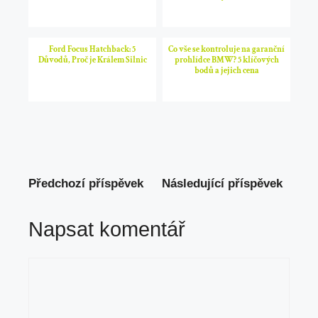
Ford Focus Hatchback: 5
Co vše se kontroluje na garanční
Důvodů, Proč je Králem Silnic
prohlídce BMW? 5 klíčových
bodů a jejich cena
Předchozí příspěvek
Následující příspěvek
Napsat komentář
Komentář