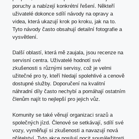
poruchy a nabízejí konkrétní řešení. Někteří
uživatelé dokonce sdílí návody na opravy a
videa, která ukazují krok po kroku,
jak na
to.
Tyto návody často obsahují detailní fotografie a
vysvětlení.
Další oblastí, která mě zaujala, jsou recenze na
servisní centra. Uživatelé hodnotí své
zkušenosti s různými servisy, což je velmi
užitečné pro ty, kteří hledají spolehlivé a cenově
dostupné služby. Doporučení na kvalitní
náhradní díly často nechybí a pomáhají ostatním
členům najít to nejlepší pro jejich vůz.
Komunity se také věnují organizaci srazů a
společných jízd. Členové se setkávají, sdílí své
vozy, vyměňují si zkušenosti a navazují nová
přátelství. Tyto akce posilují pocit sounáležitosti