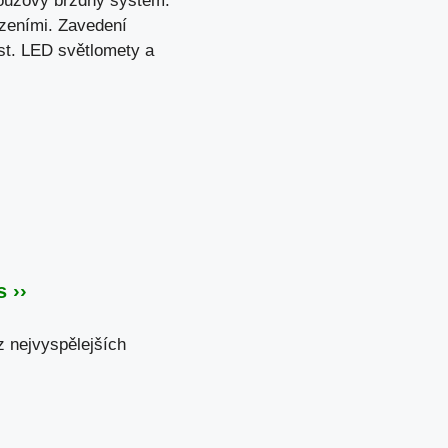
nouzový brzdný systém.
ízeními. Zavedení
st. LED světlomety a
 ››
z nejvyspělejších