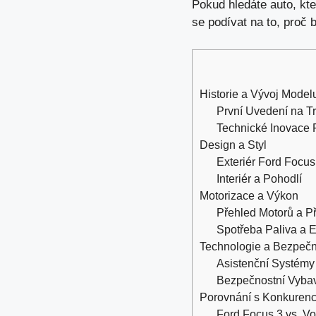
Pokud hledáte auto, kt
se podívat na to, proč
Historie a Vývoj Model
První Uvedení na T
Technické Inovace
Design a Styl
Exteriér Ford Focus
Interiér a Pohodlí
Motorizace a Výkon
Přehled Motorů a P
Spotřeba Paliva a 
Technologie a Bezpečn
Asistenční Systémy
Bezpečnostní Vyba
Porovnání s Konkurenc
Ford Focus 3 vs. V