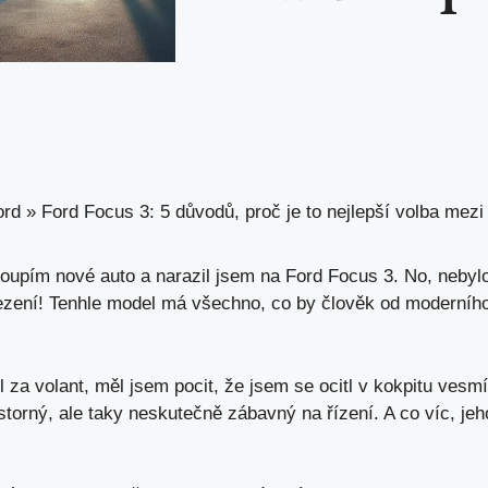
ord
»
Ford Focus 3: 5 důvodů, proč je to nejlepší volba mez
koupím nové auto a narazil jsem na Ford Focus 3. No, nebyl
vezení! Tenhle model má všechno, co by člověk od moderního 
za volant, měl jsem pocit, že jsem se ocitl v kokpitu vesmí
storný, ale taky neskutečně zábavný na řízení. A co víc, jeh