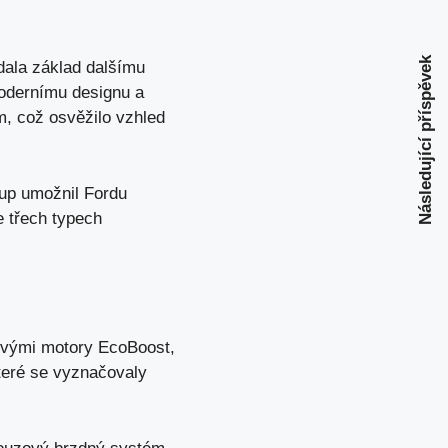
Následující příspěvek
dala základ dalšímu
modernímu designu a
m, což osvěžilo vzhled
tup umožnil Fordu
e třech typech
novými motory EcoBoost,
které se vyznačovaly