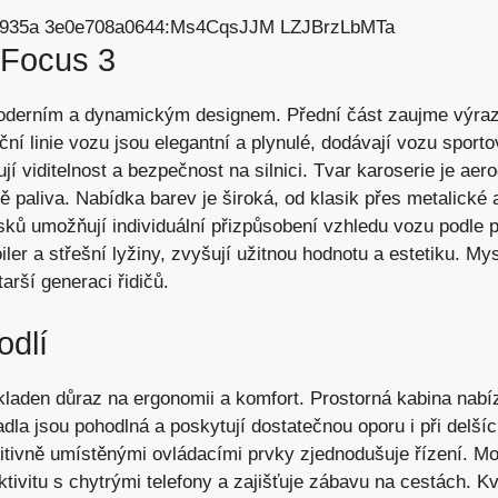
 Focus 3
oderním a dynamickým designem. Přední část zaujme výra
ční linie vozu jsou elegantní a plynulé,
dodávají vozu sporto
jí viditelnost a bezpečnost na silnici. Tvar karoserie je ae
bě paliva. Nabídka barev je široká, od klasik přes metalické 
sků umožňují individuální přizpůsobení vzhledu vozu podle p
iler a střešní lyžiny, zvyšují užitnou hodnotu a estetiku. My
tarší generaci řidičů.
odlí
kladen důraz na ergonomii a komfort. Prostorná kabina nabí
dla jsou pohodlná a poskytují dostatečnou oporu i při delší
uitivně umístěnými ovládacími prvky zjednodušuje řízení. Mo
ivitu s chytrými telefony a zajišťuje zábavu na cestách. Kva