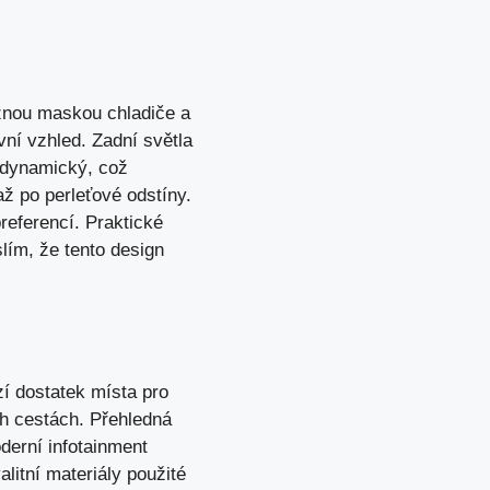
znou maskou chladiče a
vní vzhled
. Zadní světla
rodynamický, což
až po perleťové odstíny.
referencí. Praktické
slím, že tento design
zí dostatek místa pro
ch cestách. Přehledná
derní infotainment
litní materiály použité