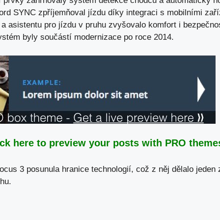
ní prvky zahrnovaly systém detekce chodců a automatický 
ord SYNC zpříjemňoval jízdu díky integraci s mobilními zař
a asistentu pro jízdu v pruhu zvyšovalo komfort i bezpečno
ystém byly součástí modernizace po roce 2014.
ick here to preview your posts with PRO themes
cus 3 posunula hranice technologií, což z něj dělalo jeden 
hu.