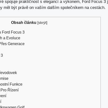
eré spojuje praktičnost s elegancí a výkonem, Ford Focus 3 
 by měl být právě on vaším dalším společníkem na cestách.
Obsah článku
[
skrýt
]
u Ford Focus 3
rh a Evoluce
 Přes Generace
 3
řevodovek
Emise
ostní Funkce
 Pro Řízení
vení
í
olkswagen Golf