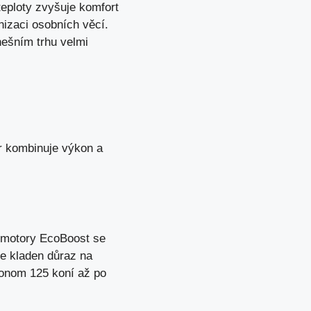
 teploty zvyšuje komfort
izaci osobních věcí.
nešním trhu velmi
or kombinuje výkon a
é motory EcoBoost se
e kladen důraz na
konom 125 koní až po