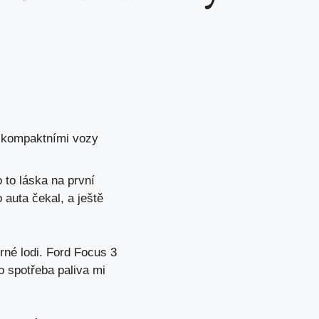
i kompaktními vozy
o to
láska na první
auta čekal, a ještě
rné lodi. Ford Focus 3
o spotřeba paliva mi