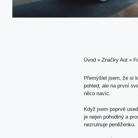
Úvod
»
Značky Aut
»
F
Přemýšlel jsem, že si 
pohled
, ale na první s
něco navíc.
Když jsem poprvé usedl 
je nejen pohodlný a pro
nezruinuje peněženku.