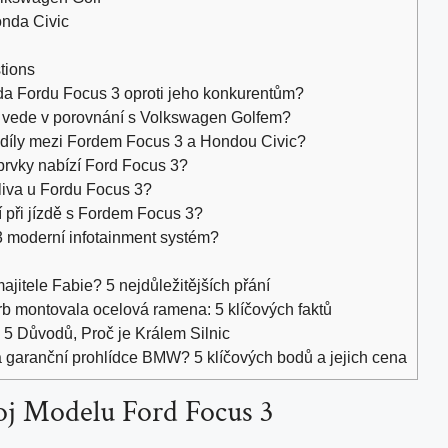
onda Civic
tions
oda Fordu Focus 3 oproti jeho konkurentům?
3 vede v porovnání s Volkswagen Golfem?
ozdíly mezi Fordem Focus 3 a Hondou Civic?
prvky nabízí Ford Focus 3?
liva u Fordu Focus 3?
í při jízdě s Fordem Focus 3?
3 moderní infotainment systém?
jitele Fabie? 5 nejdůležitějších přání
b montovala ocelová ramena: 5 klíčových faktů
5 Důvodů, Proč je Králem Silnic
a garanční prohlídce BMW? 5 klíčových bodů a jejich cena
oj Modelu Ford Focus 3