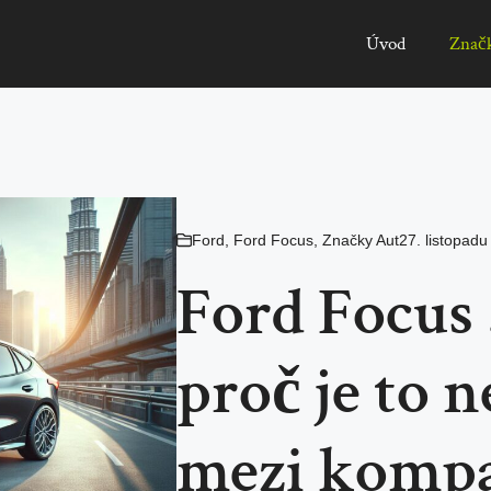
Úvod
Znač
Ford
,
Ford Focus
,
Značky Aut
27. listopad
Ford Focus 
proč je to n
mezi kompa