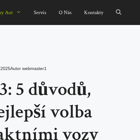
ky Aut
Servis
O Nás
Kontakty
u 2025
Autor
webmaster1
3: 5 důvodů,
ejlepší volba
ktními vozy