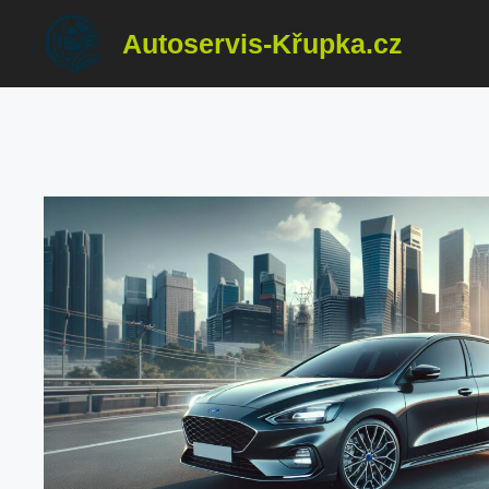
Přeskočit
Autoservis-Křupka.cz
na
obsah