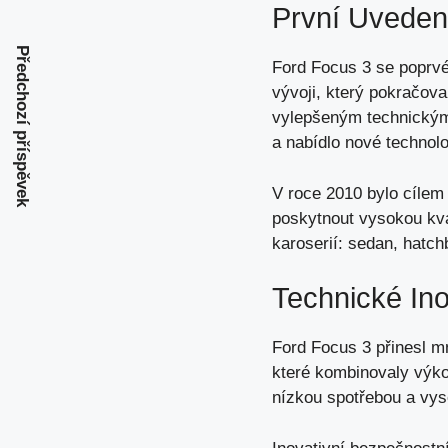
První Uveden
Předchozí příspěvek
Ford Focus 3 se poprvé
vývoji, který pokračova
vylepšeným technickým 
a nabídlo nové technol
V roce 2010 bylo cílem 
poskytnout vysokou kva
karoserií: sedan, hatc
Technické In
Ford Focus 3 přinesl m
které kombinovaly výkon
nízkou spotřebou a vy