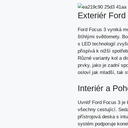
Exteriér Ford
Ford Focus 3 vyniká m
štíhlými světlomety. Bo
s LED technologií zvyšu
přispívá k nižší spotře
Různé varianty kol a di
prvky, jako je zadní spo
osloví jak mladší, tak s
Interiér a Poh
Uvnitř Ford Focus 3 je 
všechny cestující. Seda
přístrojová deska s int
systém podporuje konekt