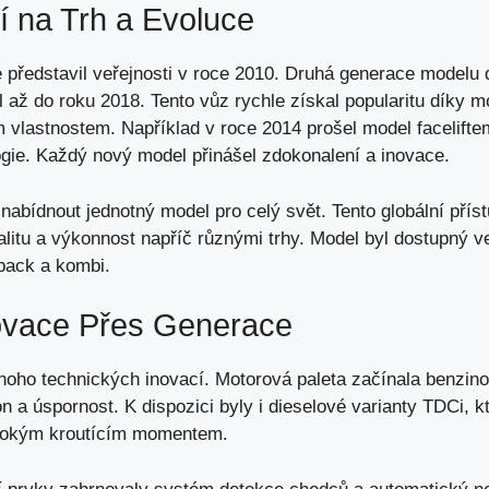
í na Trh a Evoluce
 představil veřejnosti v roce 2010. Druhá generace modelu 
l až do roku 2018. Tento vůz rychle získal popularitu díky 
vlastnostem. Například v roce 2014 prošel model facelifte
ogie. Každý nový model přinášel zdokonalení a inovace.
nabídnout jednotný model pro celý svět. Tento globální přís
litu a výkonnost napříč různými trhy. Model byl dostupný v
hback a kombi.
ovace Přes Generace
noho technických inovací. Motorová paleta začínala benzi
 a úspornost. K dispozici byly i dieselové varianty TDCi, 
sokým kroutícím momentem.