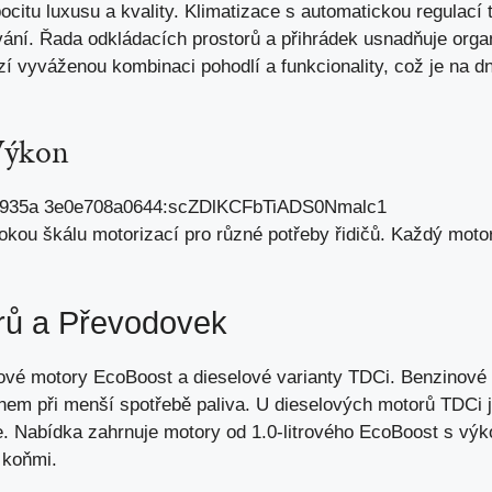
 pocitu luxusu a kvality. Klimatizace s automatickou regulací
ání. Řada odkládacích prostorů a přihrádek usnadňuje organ
zí vyváženou kombinaci pohodlí a funkcionality, což je na d
Výkon
rokou škálu motorizací pro různé potřeby řidičů. Každý mot
rů a Převodovek
nové motory EcoBoost a dieselové varianty TDCi. Benzinov
em při menší spotřebě paliva. U dieselových motorů TDCi j
e. Nabídka zahrnuje motory od 1.0-litrového EcoBoost s vý
 koňmi.