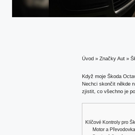
Úvod
»
Značky Aut
»
Š
Když moje Škoda Octavi
Nechci skončit někde n
zjistit, co všechno je p
Klíčové Kontroly pro Š
Motor a Převodovk