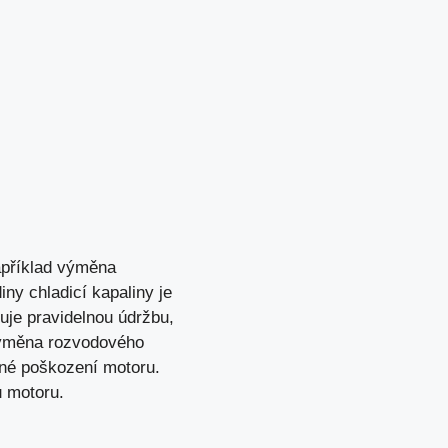
Například výměna
iny chladicí kapaliny je
uje pravidelnou údržbu,
Výměna rozvodového
žné poškození motoru.
u motoru.