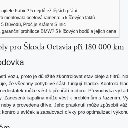
jitele Fabie? 5 nejdůležitějších přání
b montovala ocelová ramena: 5 klíčových faktů
5 Důvodů, Proč je Králem Silnic
a garanční prohlídce BMW? 5 klíčových bodů a jejich cena
ly pro Škoda Octavia při 180 000 km
odovka
tí vozu, proto je důležité zkontrolovat stav oleje a filtrů. 
uje, že všechny pohyblivé části fungují hladce. Kontrola hlad
 nedostatek může vést k přehřátí motoru. Převodovka vyžad
iny. Zanesená kapalina může vést k problémům s řazením. 
 nebyla provedena dříve. Jeho prasknutí může způsobit vá
 kontrolu svíček a zapalovací cívky pro optimalizaci výkon
tém