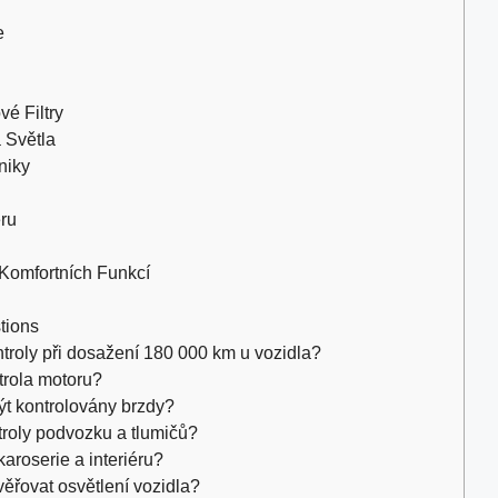
e
é Filtry
 Světla
niky
éru
a Komfortních Funkcí
tions
ntroly při dosažení 180 000 km u vozidla?
ntrola motoru?
ýt kontrolovány brzdy?
troly podvozku a tlumičů?
aroserie a interiéru?
věřovat osvětlení vozidla?