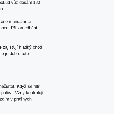
 pokud vůz dosáhl 180
on
.
veno manuální či
obce. Při zanedbání
 zajišťují hladký chod
e je dobré tuto
čistot. Když se filtr
paliva. Vždy kontroluji
ezdím v prašných