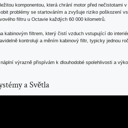
 důležitou komponentou, která chrání motor před nečistotami 
ůsobit problémy se startováním a zvyšuje riziko poškození v
vového filtru u Octavie každých 60 000 kilometrů.
 kabinovým filtrem, který čistí vzduch vstupující do interiér
avidelně kontroluji a měním kabinový filtr, typicky jednou 
a náplní výrazně přispívám k dlouhodobé spolehlivosti a výk
ystémy a Světla