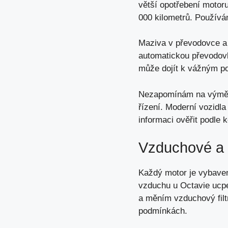
větší opotřebení motor
000 kilometrů. Používá
Maziva v převodovce a 
automatickou převodovk
může dojít k vážným p
Nezapomínám na výměnu o
řízení. Moderní vozidla
informaci ověřit podle 
Vzduchové a P
Každý motor je vybaven 
vzduchu u Octavie ucp
a měním vzduchový filt
podmínkách.