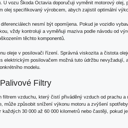
u. U vozu Škoda Octavia doporučuji vyměnit motorový olej,
m olej specifikovaný výrobcem,
abych zajistil optimální výk
diferenciálech nesmí být opomíjena. Pokud je vozidlo vyba
ou, vždy kontroluji a vyměňuji maziva podle návodu od výr
oškozením těchto komponentů.
leje v posilovači řízení. Správná viskozita a čistota oleje
 s elektrickým posilovačem možná tuto údržbu nevyžadují, al
konkrétního modelu.
alivové Filtry
filtrem vzduchu, který čistí přiváděný vzduch od prachu a ne
e,
může způsobit snížení výkonu motoru
a zvýšení spotřeby 
r každých 30 000 až 60 000 kilometrů nebo častěji, pokud j