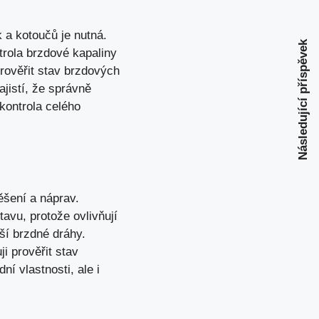
 a kotoučů je nutná.
Následující příspěvek
rola brzdové kapaliny
prověřit stav brzdových
ajistí, že správně
 kontrola celého
ěšení a náprav.
avu, protože ovlivňují
lší brzdné dráhy.
i prověřit stav
í vlastnosti, ale i