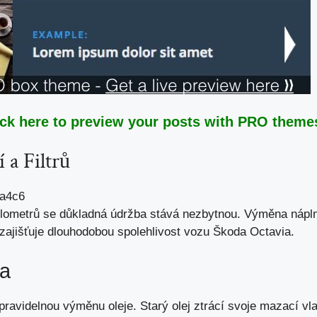
ick here to preview your posts with PRO themes
a Filtrů
lometrů se důkladná údržba stává nezbytnou. Výměna náplní 
 zajišťuje dlouhodobou spolehlivost vozu Škoda Octavia.
va
ravidelnou výměnu oleje. Starý olej ztrácí svoje mazací vl