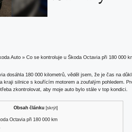
koda Auto
»
Co se kontroluje u Škoda Octavia při 180 000 k
a dosáhla 180 000 kilometrů, věděl jsem, že je čas na důkl
a kraji silnice s kouřícím motorem a zoufalým pohledem. Pr
otřeba zkontrolovat, aby moje auto bylo stále v top kondici.
Obsah článku
[
skrýt
]
koda Octavia při 180 000 km
a