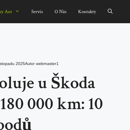
ky Aut
Servis
O Nás
Kontakty
listopadu 2025
Autor
webmaster1
oluje u Škoda
 180 000 km: 10
 bodů