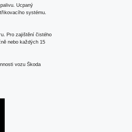
v palivu. Ucpaný
střikovacího systému.
u. Pro zajištění čistého
ročně nebo každých 15
onnosti vozu Škoda