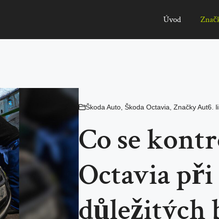
Úvod
Znač
Škoda Auto
,
Škoda Octavia
,
Značky Aut
6. 
Co se kontr
Octavia při
důležitých