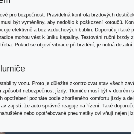
čové pro bezpečnost. Pravidelná kontrola brzdových destiček
musí být vyměněny, aby nedošlo k poškození kotoučů. Kont
acuje efektivně a bez vzduchových bublin. Doporučuji také 
hadice mohou vést k úniku kapaliny. Testování ruční brzdy z
otřeba. Pokud se objeví vibrace při brzdění, je nutná detailní
lumiče
ability vozu. Proto je důležité zkontrolovat stav všech zav
způsobit nebezpečnost jízdy. Tlumiče musí být v dobrém st
jich opotřebení poznáte podle zhoršeného komfortu jízdy a de
av zajistí, že auto správně reaguje na řízení. Také doporučuj
huštěné nebo opotřebované pneumatiky ovlivňují nejen jízdn