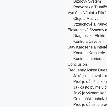
Brzdový Systém
Podvozek a Tlumič
Výměna Náplní a Filtrů
Oleje a Maziva
Vzduchové a Palivov
Elektronické Systémy a
Diagnostika Elektro
Kontrola Osvětlení
Stav Karoserie a Interi
Kontrola Karosérie
Kontrola Interiéru 
Conclusion
Frequently Asked Ques
Jaké jsou hlavní ko
Proč je důležitá ko
Jak často by měly b
Jaký je význam kon
Co obnáší kontrola k
Proč je důležité pro