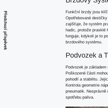
Funkční brzdy jsou klí
Předchozí příspěvek
Opotřebované destičky 
zajišťuje, že systém pr
hadic, protože prasklé 
funguje, kdykoli je to p
brzdového systému.
Podvozek a T
Podvozek je základem st
Poškozené části mohou 
pohodlí a stabilitu. Je
Kontrola geometrie nápr
pneumatik. Nesprávně na
spotřebu paliva.