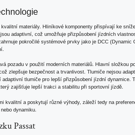
echnologie
valitní materiály. Hliníkové komponenty přispívají ke sníž
če jsou adaptivní, což umožňuje přizpůsobení jízdních vlast
ahrnuje pokročilé systémové prvky jako je DCC (Dynamic C
í.
vá pozadu v použití moderních materiálů. Hlavní složkou p
ož zlepšuje bezpečnost a trvanlivost. Tlumiče nejsou adapt
í adaptivní tlumiče pro lepší přizpůsobení jízdní dynamice.
terý zajišťuje lepší trakci
a stabilitu při sportovní jízdě.
i kvalitní a
poskytují různé výhody
, záleží tedy na preferen
t nebo dynamiku.
ku Passat