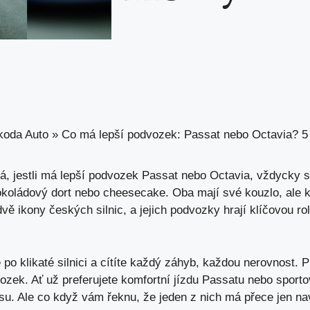
koda Auto
»
Co má lepší podvozek: Passat nebo Octavia? 5 
, jestli má lepší podvozek Passat nebo Octavia, vždycky s
í čokoládový dort nebo cheesecake. Oba mají své kouzlo, ale 
vě ikony českých silnic, a jejich podvozky hrají klíčovou rol
e po klikaté silnici a cítíte každý záhyb, každou nerovnost. 
dvozek. Ať už preferujete komfortní jízdu Passatu nebo sporto
su. Ale co když vám řeknu, že jeden z nich má přece jen n