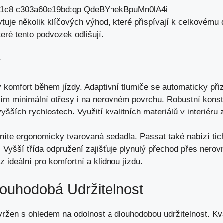
uje několik klíčových výhod, které přispívají k celkovému
teré tento podvozek odlišují.
y
ý komfort
během jízdy. Adaptivní tlumiče se automaticky př
ítím minimální otřesy i na nerovném povrchu. Robustní kons
 vyšších rychlostech
. Využití kvalitních materiálů v interiéru
eníte ergonomicky tvarovaná sedadla. Passat také nabízí tic
 Vyšší třída odpružení zajišťuje plynulý přechod přes nerov
z ideální pro komfortní a klidnou jízdu.
louhodobá Udržitelnost
žen s ohledem na odolnost a dlouhodobou udržitelnost. Kval