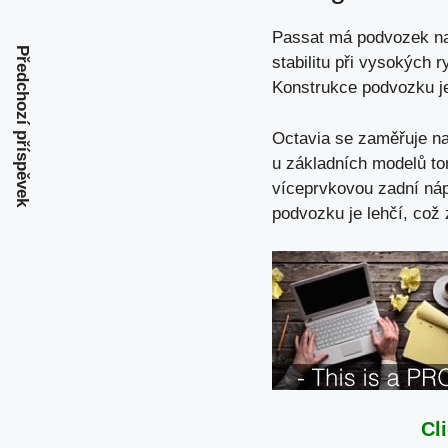
Passat má podvozek na
Předchozí příspěvek
stabilitu při vysokých 
Konstrukce podvozku je 
Octavia se zaměřuje na 
u základních modelů to
víceprvkovou zadní náp
podvozku je lehčí, což
Cl