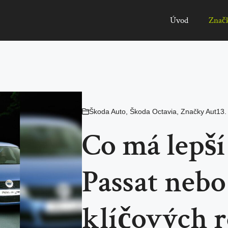
Úvod
Znač
Škoda Auto
,
Škoda Octavia
,
Značky Aut
13.
Co má lepší
Passat nebo
klíčových r