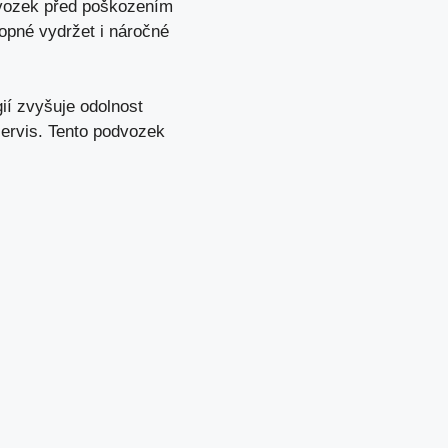
odvozek před poškozením
hopné vydržet i náročné
ií zvyšuje odolnost
ervis. Tento podvozek