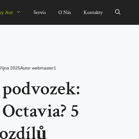
ky Aut
Servis
O Nás
Kontakty
 října 2025
Autor
webmaster1
 podvozek:
 Octavia? 5
ozdílů