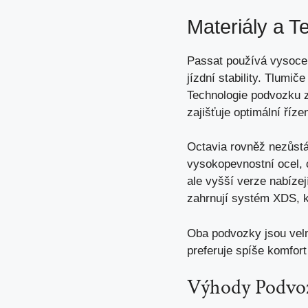
Materiály a T
Passat používá vysoce k
jízdní stability. Tlumi
Technologie podvozku z
zajišťuje optimální řízen
Octavia rovněž nezůstá
vysokopevnostní ocel, c
ale vyšší verze nabízej
zahrnují systém XDS,
k
Oba podvozky jsou velm
preferuje spíše komfor
Výhody Podvoz