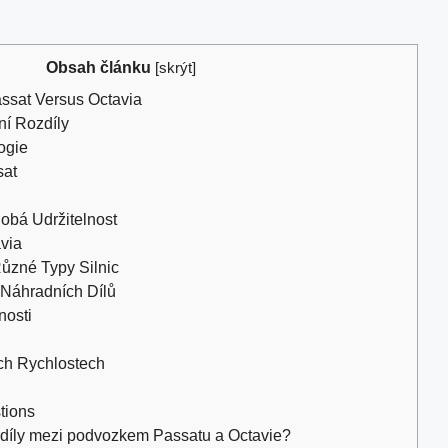
Obsah článku
[
skrýt
]
ssat Versus Octavia
ní Rozdíly
ogie
sat
obá Udržitelnost
via
Různé Typy Silnic
Náhradních Dílů
nosti
ých Rychlostech
tions
ozdíly mezi podvozkem Passatu a Octavie?