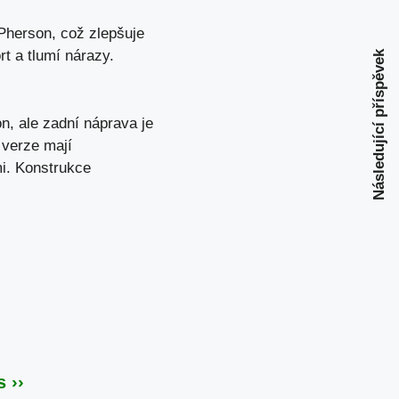
Pherson, což zlepšuje
rt a tlumí nárazy.
Následující příspěvek
n, ale zadní náprava je
 verze mají
mi. Konstrukce
 ››