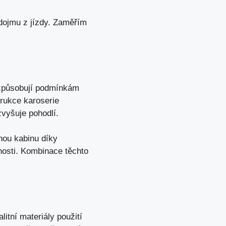
 dojmu z jízdy. Zaměřím
izpůsobují podmínkám
trukce karoserie
 zvyšuje pohodlí.
hou kabinu díky
nosti. Kombinace těchto
itní materiály použití