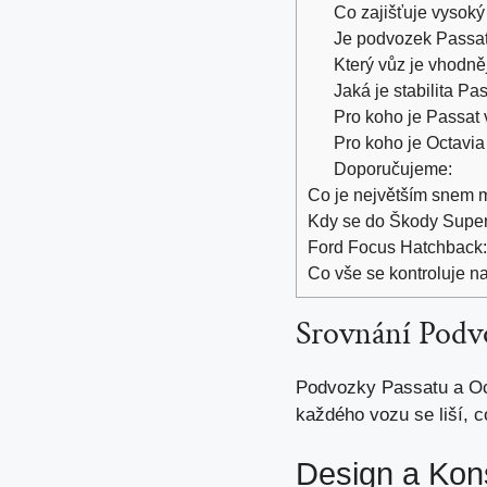
Co zajišťuje vysoký
Je podvozek Passa
Který vůz je vhodněj
Jaká je stabilita Pa
Pro koho je Passat
Pro koho je Octavia
Doporučujeme:
Co je největším snem ma
Kdy se do Škody Super
Ford Focus Hatchback: 
Co vše se kontroluje n
Srovnání Podvo
Podvozky Passatu a Octa
každého vozu se liší, c
Design a Kon