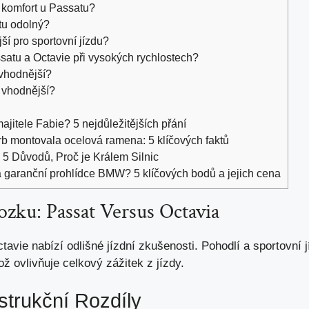
 komfort u Passatu?
tu odolný?
ší pro sportovní jízdu?
ssatu a Octavie při vysokých rychlostech?
 vhodnější?
 vhodnější?
jitele Fabie? 5 nejdůležitějších přání
b montovala ocelová ramena: 5 klíčových faktů
5 Důvodů, Proč je Králem Silnic
a garanční prohlídce BMW? 5 klíčových bodů a jejich cena
zku: Passat Versus Octavia
vie nabízí odlišné jízdní zkušenosti. Pohodlí a sportovní jí
ož ovlivňuje celkový zážitek z jízdy.
strukční Rozdíly