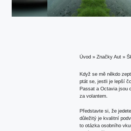
Úvod
»
Značky Aut
»
Š
Když se mě někdo zeptá
ptát se, jestli je lepš
Passat a Octavia jsou d
za volantem.
Představte si, že jedet
důležitý je kvalitní po
to otázka osobního vku