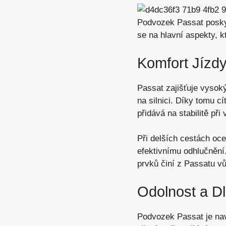
Podvozek Passat poskyt
se na hlavní aspekty, k
Komfort Jízd
Passat
zajišťuje vysok
na silnici. Díky tomu c
přidává na stabilitě
při
Při delších cestách oc
efektivnímu odhlučnění.
prvků činí z Passatu vů
Odolnost a D
Podvozek Passat je navr