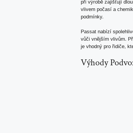
při výrobě zajišťují d
vlivem počasí a chemiká
podmínky.
Passat nabízí spolehliv
vůči vnějším vlivům. P
je vhodný pro řidiče, kte
Výhody Podvoz