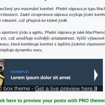
vržený pro maximální komfort. Přední náprava je typu Mac
rychlostech. Zadní víceprvková náprava zvyšuje jízdní komfo
robustní, což přispívá ke klidné jízdě.
sportovní jízdu a agilitu. Přední náprava je také MacPherso
rzní, což umožňuje svižnější ovladatelnost. Vyšší výbavové
ravu, která kombinuje komfort s lepšími jízdními vlastnost
 zlepšuje dynamiku vozu.
ick here to preview your posts with PRO themes