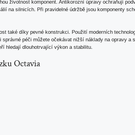
louhou životnost komponent. Antikorozní úpravy ochraňují p
lií na silnicích. Při pravidelné údržbě jsou komponenty sc
ost také díky pevné konstrukci. Použití moderních technolog
ři správné péči můžete očekávat
nižší náklady na opravy
a s
ří hledají dlouhotrvající výkon a stabilitu.
ku Octavia