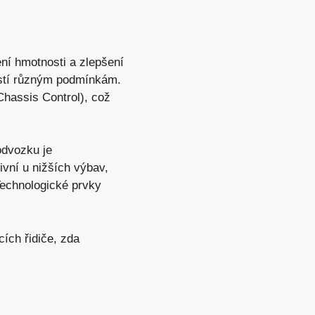
ení hmotnosti a zlepšení
ností různým podmínkám.
hassis Control), což
odvozku je
ivní u nižších výbav,
 Technologické prvky
cích řidiče, zda